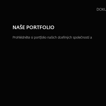
DOK
NAŠE PORTFOLIO
Prohlédněte si portfolio našich dceřiných společností a
dalších projektů, ve kterých se aktivně angažujeme.
ZFP akademie
ZFP Investments
ZFP Finance I.
ZFP Gold
ZFP World Index
ZFP Reality