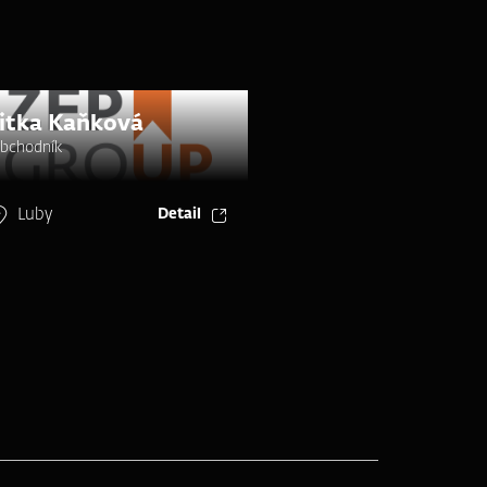
Jitka Kaňková
bchodník
Luby
Detail