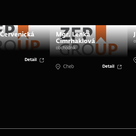
 Červenická
Mgr. Lenka
Cimrhaklová
o
obchodník
Detail
Cheb
Detail