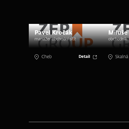
Pavel Kročák
Miluše
manažer obchodní sítě
obchodník
Cheb
Skalná
Detail