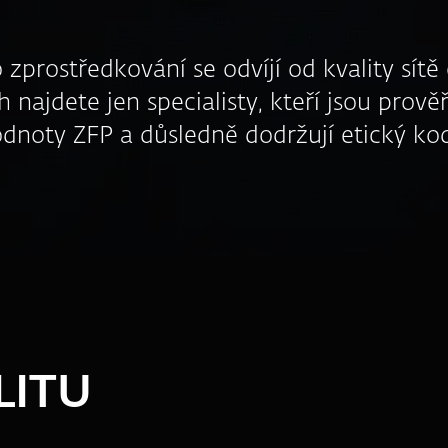
 zprostředkování se odvíjí od kvality sít
 najdete jen specialisty, kteří jsou prověř
 hodnoty ZFP a důsledně dodržují etický k
LITU