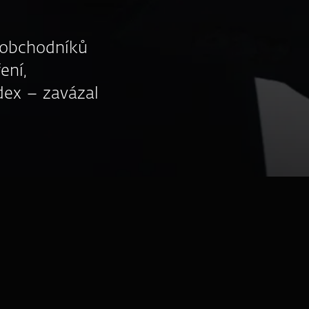
ě obchodníků
ení,
odex – zavázal