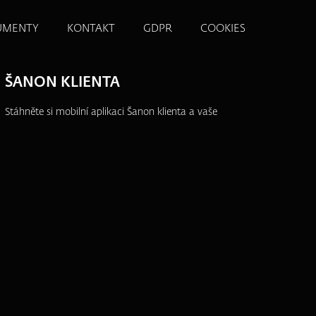
UMENTY
KONTAKT
GDPR
COOKIES
ŠANON KLIENTA
Stáhněte si mobilní aplikaci Šanon klienta a vaše
produkty budete mít vždy po ruce.
Přehledně,
jednoduše a na jednom místě.
Více informací
SLEDUJTE NÁS NA SOCIÁLNÍCH
SÍTÍCH