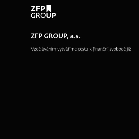
ZFP GROUP, a.s.
Vzděláváním vytváříme cestu k finanční svobodě již
od roku 1995.
náměstí T. G. Masaryka 3048/10a, 690 02
Břeclav
+420 519 361 240
info@zfpgroup.cz