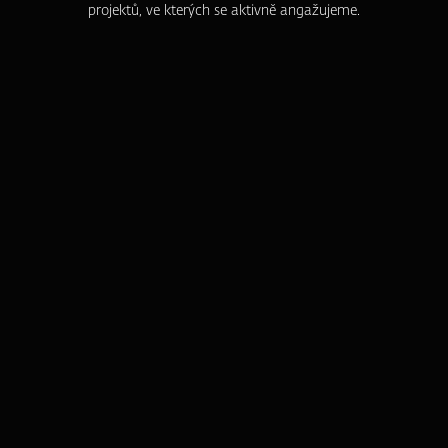
projektů, ve kterých se aktivně angažujeme.
ZFP akademie
ZFP Investments
ZFP Finance I.
ZFP Gold
ZFP World Index
ZFP Reality
Hotely Akademie
ŠANON KLIENTA
Stáhněte si mobilní aplikaci Šanon klienta a vaše produkty budete
mít vždy po ruce.
Přehledně, jednoduše a na jednom místě.