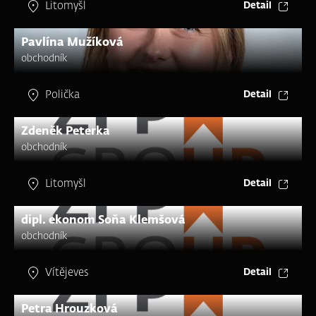
Litomyšl
Detail
Pavlína Mužíková
obchodník
Polička
Detail
Zdeněk Peterka
obchodník
Litomyšl
Detail
dipl. ekonom Soňa Klemšová
obchodník
Vítějeves
Detail
Petra Hrouzková