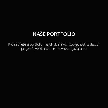
NAŠE PORTFOLIO
Prohlédněte si portfolio našich dceřiných společností a dalších
projektů, ve kterých se aktivně angažujeme.
ZFP akademie
ZFP Investments
ZFP Finance I.
ZFP Gold
ZFP World Index