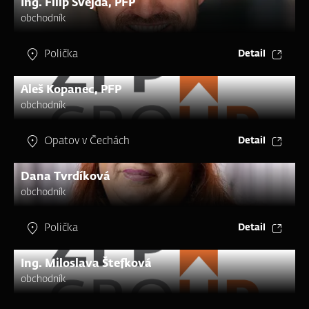
Ing. Filip Švejda, PFP
obchodník
Polička
Detail
Aleš Kopanec, PFP
obchodník
Opatov v Čechách
Detail
Dana Tvrdíková
obchodník
Polička
Detail
Ing. Miloslava Štefková
obchodník