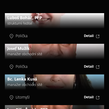
Luboš Boháč, PFP
strukturní ředitel
Polička
Detail
Josef Mužík
manažer obchodní sítě
Polička
Detail
Bc. Lenka Kusá
manažer obchodní sítě
Litomyšl
Detail