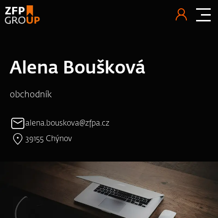
Alena Boušková
obchodník
alena.bouskova@zfpa.cz
39155 Chýnov