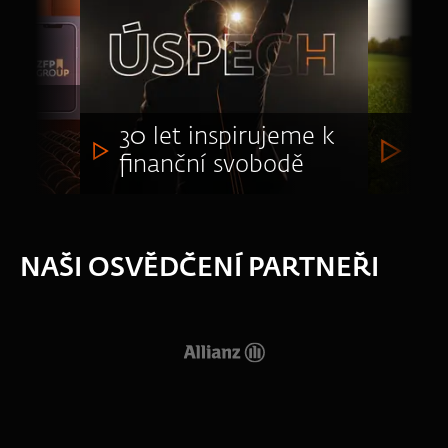
k
ála
30 let inspirujeme k
15.
finanční svobodě
Cu
NAŠI OSVĚDČENÍ PARTNEŘI