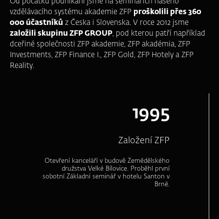
Od počátku podnikání jsme na seminářích našeho
vzdělávacího systému akademie ZFP
proškolili přes 360
000 účastníků
z Česka i Slovenska. V roce 2012 jsme
založili skupinu ZFP GROUP
, pod kterou patří například
dceřiné společnosti ZFP akademie, ZFP akadémia, ZFP
Investments, ZFP Finance I., ZFP Gold, ZFP Hotely a ZFP
Reality.
1995
Založení ZFP
Otevření kanceláří v budově Zemědělského
družstva Velké Bílovice. Proběhl první
sobotní Základní seminář v hotelu Santon v
Brně.