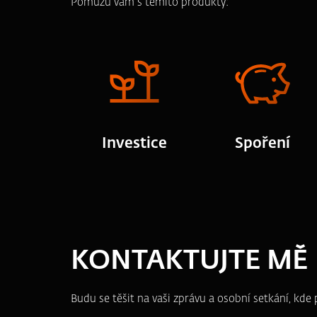
Pomůžu vám s těmito produkty:
Investice
Spoření
KONTAKTUJTE MĚ
Budu se těšit na vaši zprávu a osobní setkání, kd