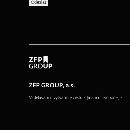
ZFP GROUP, a.s.
Vzděláváním vytváříme cestu k finanční svobodě již
od roku 1995.
náměstí T. G. Masaryka 3048/10a, 690 02
Břeclav