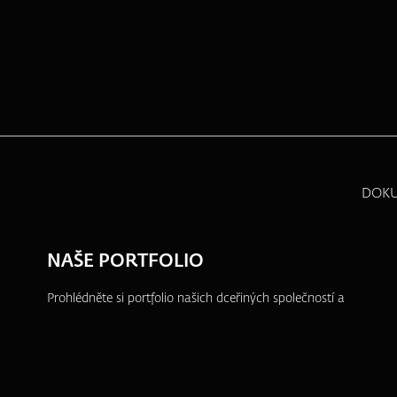
DOK
NAŠE PORTFOLIO
Prohlédněte si portfolio našich dceřiných společností a
dalších projektů, ve kterých se aktivně angažujeme.
ZFP akademie
ZFP Investments