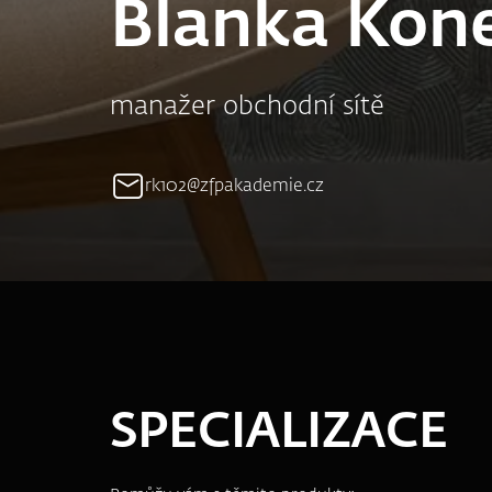
Blanka Kon
manažer obchodní sítě
rk102@zfpakademie.cz
SPECIALIZACE