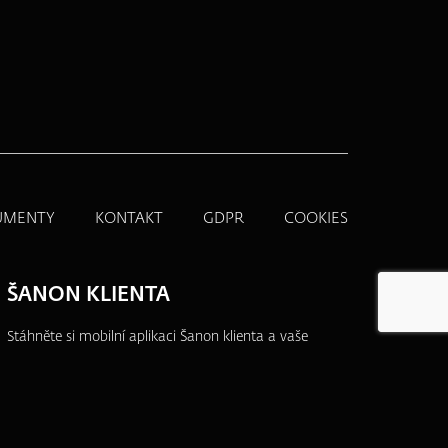
UMENTY
KONTAKT
GDPR
COOKIES
ŠANON KLIENTA
Stáhněte si mobilní aplikaci Šanon klienta a vaše
produkty budete mít vždy po ruce.
Přehledně,
jednoduše a na jednom místě.
Více informací