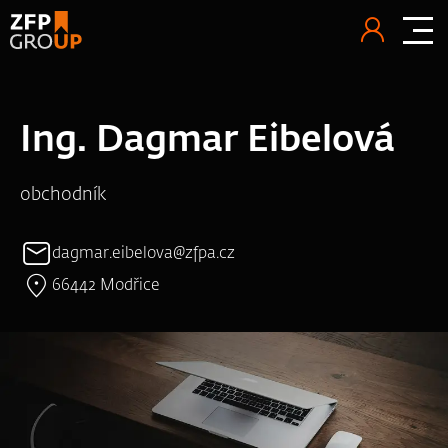
Ing. Dagmar Eibelová
obchodník
dagmar.eibelova@zfpa.cz
66442 Modřice