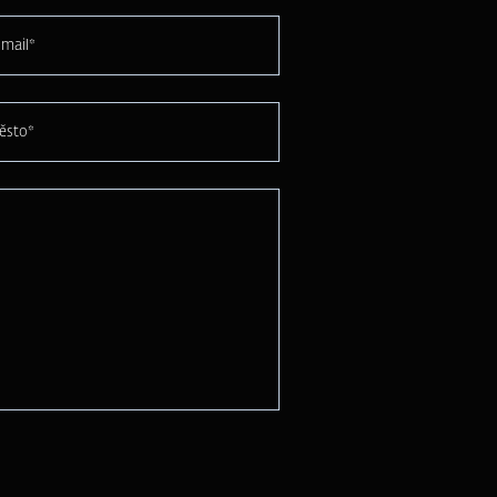
mail*
ěsto*