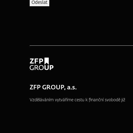
ZFP GROUP, a.s.
Vzděláváním vytváříme cestu k finanční svobodě již
od roku 1995.
náměstí T. G. Masaryka 3048/10a, 690 02
Břeclav