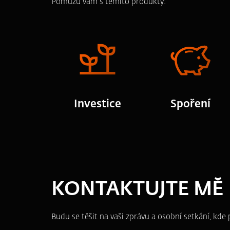
Pomůžu vám s těmito produkty:
Investice
Spoření
KONTAKTUJTE MĚ
Budu se těšit na vaši zprávu a osobní setkání, kd