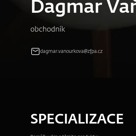
Dagmar Va
obchodník
dagmar.vanourkova@zfpa.cz
SPECIALIZACE