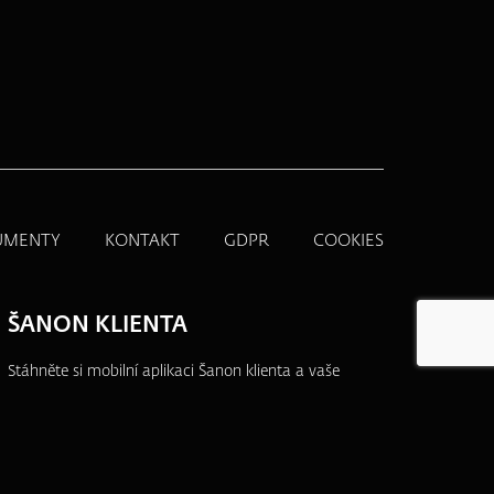
UMENTY
KONTAKT
GDPR
COOKIES
ŠANON KLIENTA
Stáhněte si mobilní aplikaci Šanon klienta a vaše
produkty budete mít vždy po ruce.
Přehledně,
jednoduše a na jednom místě.
Více informací