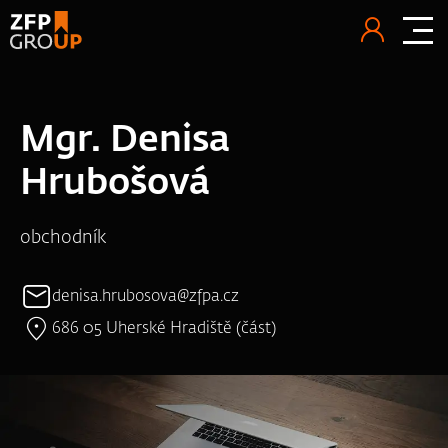
Mgr. Denisa
Hrubošová
obchodník
denisa.hrubosova@zfpa.cz
686 05 Uherské Hradiště (část)