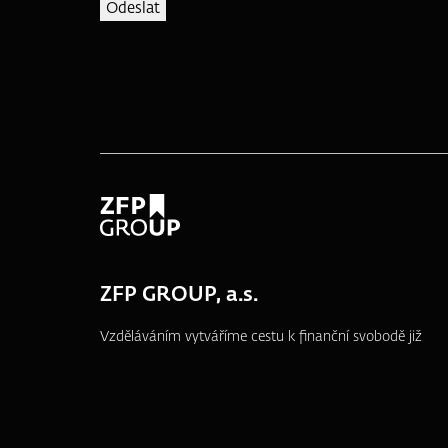
ZFP GROUP, a.s.
Vzděláváním vytváříme cestu k finanční svobodě již
od roku 1995.
náměstí T. G. Masaryka 3048/10a, 690 02
Břeclav