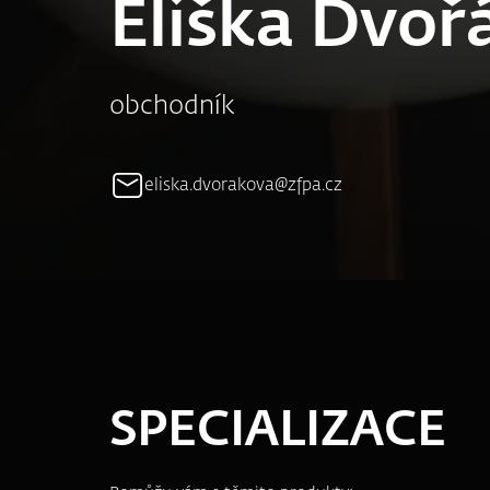
Eliška Dvoř
obchodník
eliska.dvorakova@zfpa.cz
SPECIALIZACE