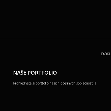
DOK
NAŠE PORTFOLIO
Prohlédněte si portfolio našich dceřiných společností a
dalších projektů, ve kterých se aktivně angažujeme.
ZFP akademie
ZFP Investments