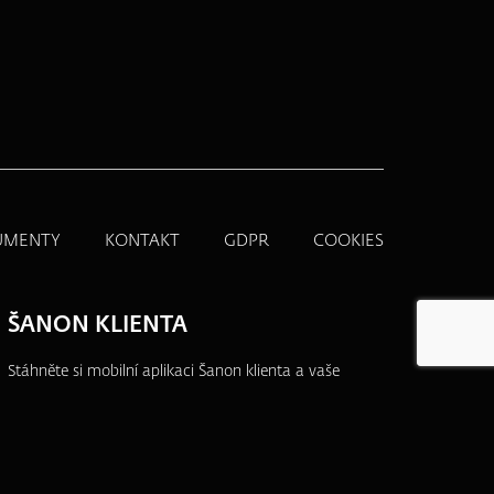
UMENTY
KONTAKT
GDPR
COOKIES
ŠANON KLIENTA
Stáhněte si mobilní aplikaci Šanon klienta a vaše
produkty budete mít vždy po ruce.
Přehledně,
jednoduše a na jednom místě.
Více informací