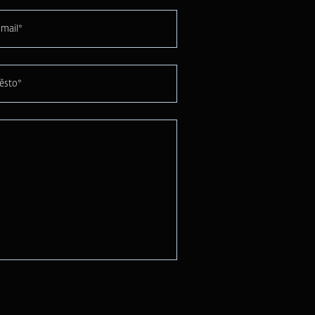
mail*
ěsto*