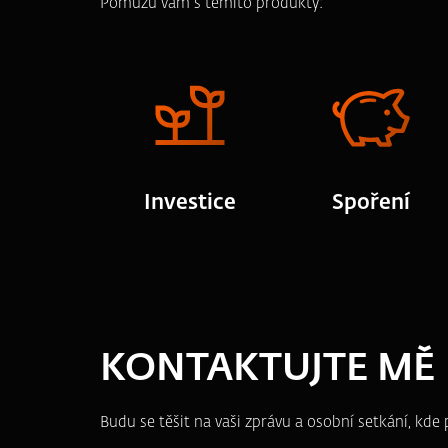
Pomůžu vám s těmito produkty:
Investice
Spoření
KONTAKTUJTE MĚ
Budu se těšit na vaši zprávu a osobní setkání, kd