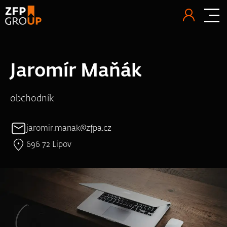
Jaromír Maňák
obchodník
jaromir.manak@zfpa.cz
696 72 Lipov