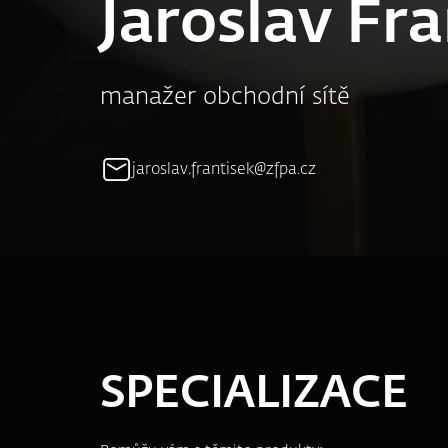
Jaroslav Fr
manažer obchodní sítě
jaroslav.frantisek@zfpa.cz
SPECIALIZACE