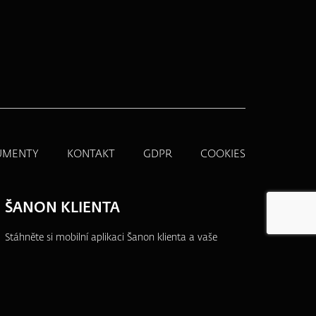
UMENTY
KONTAKT
GDPR
COOKIES
ŠANON KLIENTA
Stáhněte si mobilní aplikaci Šanon klienta a vaše
produkty budete mít vždy po ruce.
Přehledně,
jednoduše a na jednom místě.
Více informací