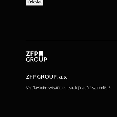
ZFP GROUP, a.s.
Vzděláváním vytváříme cestu k finanční svobodě již
od roku 1995.
náměstí T. G. Masaryka 3048/10a, 690 02
Břeclav