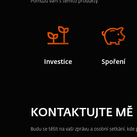
Pomůžu vám s těmito produkty:
Investice
Spoření
KONTAKTUJTE MĚ
Budu se těšit na vaši zprávu a osobní setkání, kd