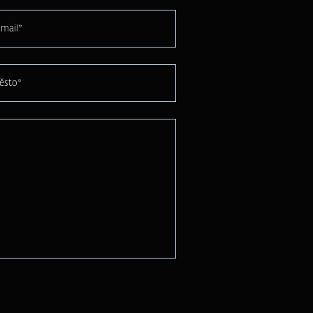
mail*
ěsto*