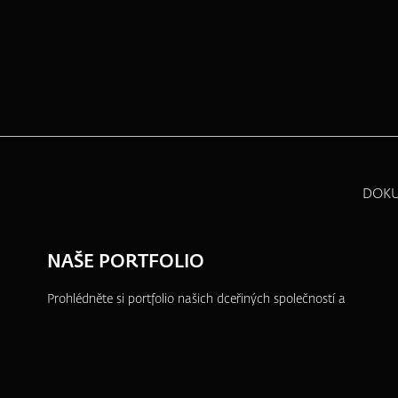
DOK
NAŠE PORTFOLIO
Prohlédněte si portfolio našich dceřiných společností a
dalších projektů, ve kterých se aktivně angažujeme.
ZFP akademie
ZFP Investments