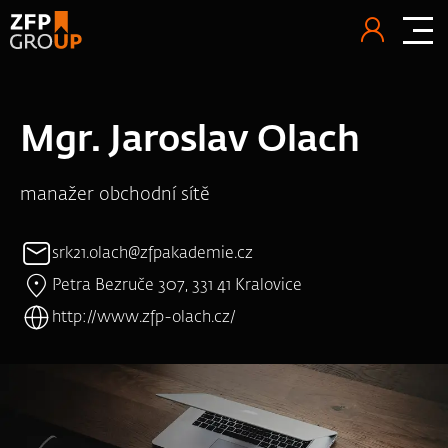
Mgr. Jaroslav Olach
manažer obchodní sítě
srk21.olach@zfpakademie.cz
Petra Bezruče 307, 331 41 Kralovice
http://www.zfp-olach.cz/