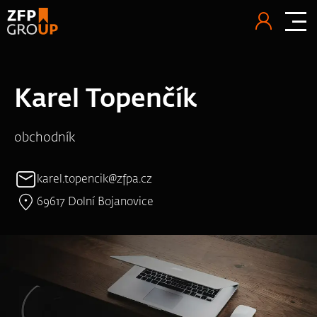
Karel Topenčík
obchodník
karel.topencik@zfpa.cz
69617 Dolní Bojanovice