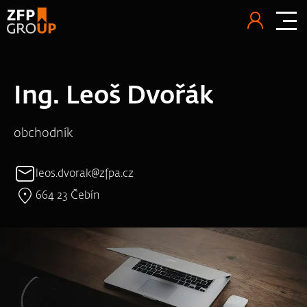
Ing. Leoš Dvořák
obchodník
leos.dvorak@zfpa.cz
664 23 Čebín