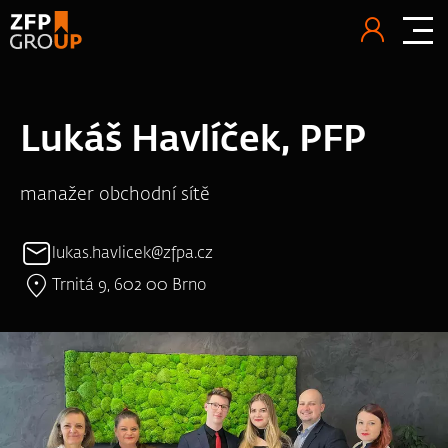
Lukáš Havlíček, PFP
manažer obchodní sítě
lukas.havlicek@zfpa.cz
Trnitá 9, 602 00 Brno