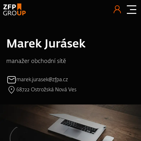
Marek Jurásek
manažer obchodní sítě
marek.jurasek@zfpa.cz
68722 Ostrožská Nová Ves