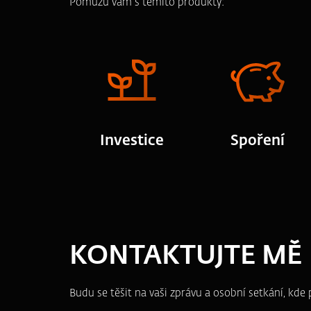
Pomůžu vám s těmito produkty:
Investice
Spoření
KONTAKTUJTE MĚ
Budu se těšit na vaši zprávu a osobní setkání, kd