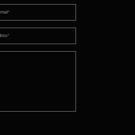
mail*
ěsto*