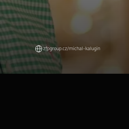
zfpgroup.cz/michal-kalugin