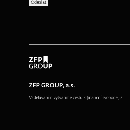
ZFP GROUP, a.s.
Vzděláváním vytváříme cestu k finanční svobodě již
od roku 1995.
náměstí T. G. Masaryka 3048/10a, 690 02
Břeclav