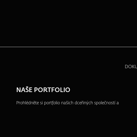
DOK
NAŠE PORTFOLIO
Prohlédněte si portfolio našich dceřiných společností a
dalších projektů, ve kterých se aktivně angažujeme.
ZFP akademie
ZFP Investments