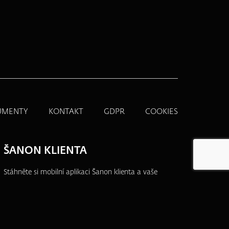
UMENTY
KONTAKT
GDPR
COOKIES
ŠANON KLIENTA
Stáhněte si mobilní aplikaci Šanon klienta a vaše
produkty budete mít vždy po ruce.
Přehledně,
jednoduše a na jednom místě.
Více informací