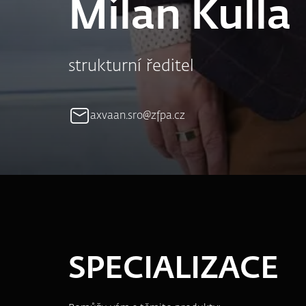
Milan Kulla
strukturní ředitel
axvaan.sro@zfpa.cz
SPECIALIZACE