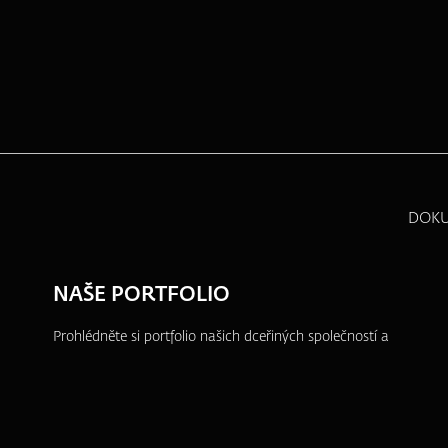
DOK
NAŠE PORTFOLIO
Prohlédněte si portfolio našich dceřiných společností a
dalších projektů, ve kterých se aktivně angažujeme.
ZFP akademie
ZFP Investments