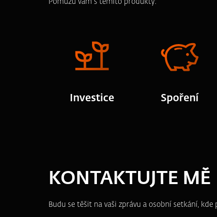
Pomůžu vám s těmito produkty:
Investice
Spoření
KONTAKTUJTE MĚ
Budu se těšit na vaši zprávu a osobní setkání, kd