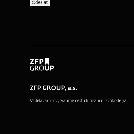
ZFP GROUP, a.s.
Vzděláváním vytváříme cestu k finanční svobodě již
od roku 1995.
náměstí T. G. Masaryka 3048/10a, 690 02
Břeclav