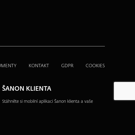
UMENTY
KONTAKT
GDPR
COOKIES
ŠANON KLIENTA
Stáhněte si mobilní aplikaci Šanon klienta a vaše
produkty budete mít vždy po ruce.
Přehledně,
jednoduše a na jednom místě.
Více informací