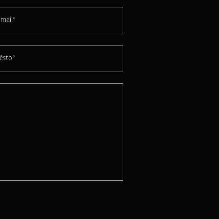
mail*
ěsto*