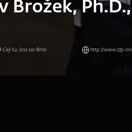
v Brožek, Ph.D.
Cejl 62, 602 00 Brno
http://www.zfp-bro