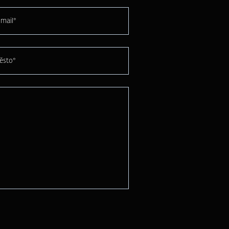
mail*
ěsto*