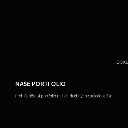
DOK
NAŠE PORTFOLIO
Prohlédněte si portfolio našich dceřiných společností a
dalších projektů, ve kterých se aktivně angažujeme.
ZFP akademie
ZFP Investments