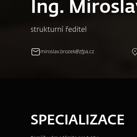
Ing. Mirosla
strukturní ředitel
miroslav.brozek@zfpa.cz
SPECIALIZACE