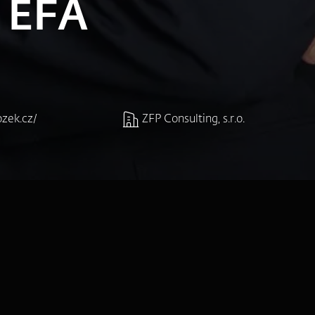
, EFA
zek.cz/
ZFP Consulting, s.r.o.