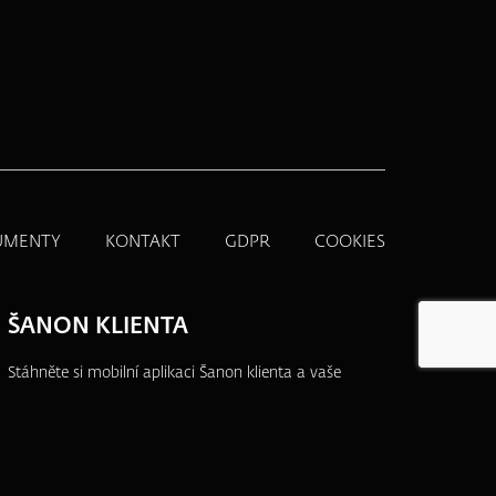
UMENTY
KONTAKT
GDPR
COOKIES
ŠANON KLIENTA
Stáhněte si mobilní aplikaci Šanon klienta a vaše
produkty budete mít vždy po ruce.
Přehledně,
jednoduše a na jednom místě.
Více informací