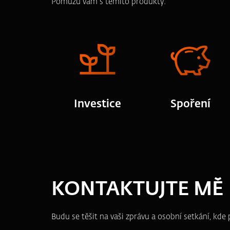
Pomůžu vám s těmito produkty:
Investice
Spoření
KONTAKTUJTE MĚ
Budu se těšit na vaši zprávu a osobní setkání, kd