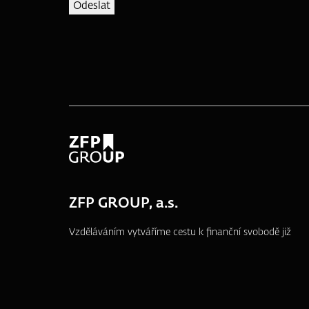
ZFP GROUP, a.s.
Vzděláváním vytváříme cestu k finanční svobodě již
od roku 1995.
náměstí T. G. Masaryka 3048/10a, 690 02
Břeclav