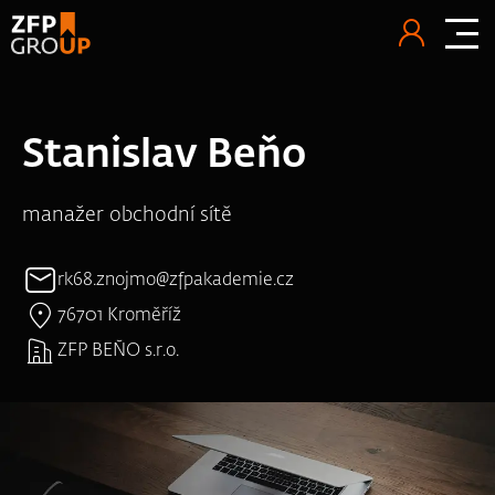
Stanislav Beňo
manažer obchodní sítě
rk68.znojmo@zfpakademie.cz
76701 Kroměříž
ZFP BEŇO s.r.o.