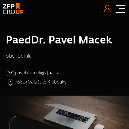
PaedDr. Pavel Macek
obchodník
pavel.macek@zfpa.cz
76601 Valašské Klobouky