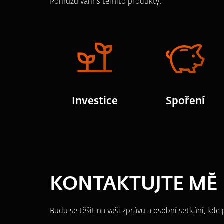
Pomůžu vám s těmito produkty:
Investice
Spoření
KONTAKTUJTE MĚ
Budu se těšit na vaši zprávu a osobní setkání, kd