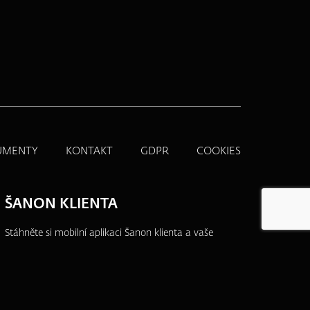
UMENTY
KONTAKT
GDPR
COOKIES
ŠANON KLIENTA
Stáhněte si mobilní aplikaci Šanon klienta a vaše
produkty budete mít vždy po ruce.
Přehledně,
jednoduše a na jednom místě.
Více informací