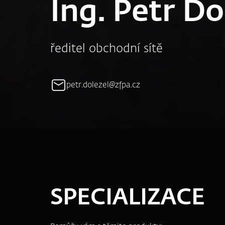
Ing. Petr Do
ředitel obchodní sítě
petr.dolezel@zfpa.cz
SPECIALIZACE