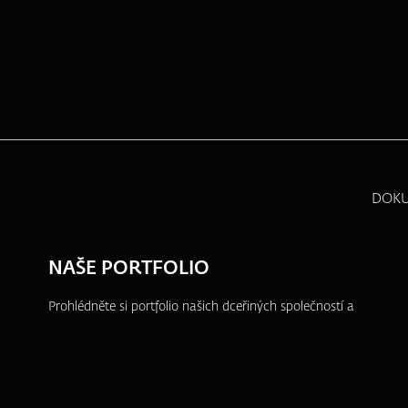
DOK
NAŠE PORTFOLIO
Prohlédněte si portfolio našich dceřiných společností a
dalších projektů, ve kterých se aktivně angažujeme.
ZFP akademie
ZFP Investments