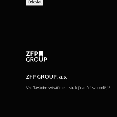
ZFP GROUP, a.s.
Vzděláváním vytváříme cestu k finanční svobodě již
od roku 1995.
náměstí T. G. Masaryka 3048/10a, 690 02
Břeclav