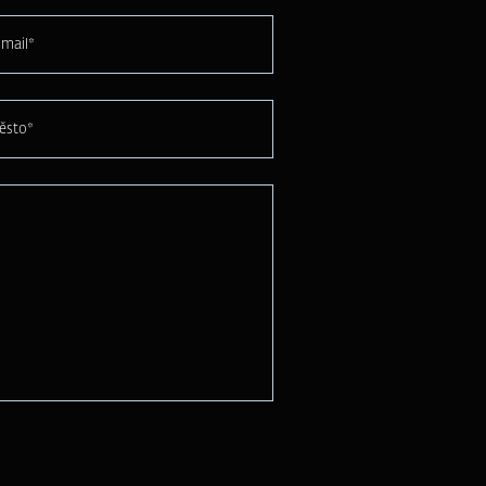
mail*
ěsto*