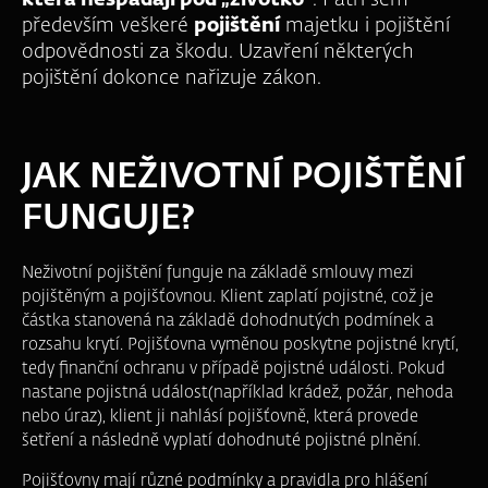
která nespadají pod „životko“
. Patří sem
především veškeré
pojištění
majetku i pojištění
odpovědnosti za škodu. Uzavření některých
pojištění dokonce nařizuje zákon.
JAK NEŽIVOTNÍ POJIŠTĚNÍ
FUNGUJE?
Neživotní pojištění funguje na základě smlouvy mezi
pojištěným a pojišťovnou. Klient zaplatí pojistné, což je
částka stanovená na základě dohodnutých podmínek a
rozsahu krytí. Pojišťovna vyměnou poskytne pojistné krytí,
tedy finanční ochranu v případě pojistné události. Pokud
nastane pojistná událost(například krádež, požár, nehoda
nebo úraz), klient ji nahlásí pojišťovně, která provede
šetření a následně vyplatí dohodnuté pojistné plnění.
Pojišťovny mají různé podmínky a pravidla pro hlášení