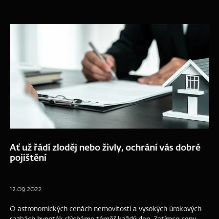
Ať už řádí zloděj nebo živly, ochrání vás dobré
pojištění
12.09.2022
O astronomických cenách nemovitostí a vysokých úrokových