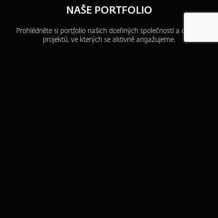
NAŠE PORTFOLIO
Prohlédněte si portfolio našich dceřiných společností a dalších
projektů, ve kterých se aktivně angažujeme.
ZFP akademie
ZFP Investments
ZFP Finance I.
ZFP Gold
ZFP World Index
ZFP Reality
Hotely Akademie
ŠANON KLIENTA