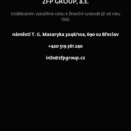
ZFP GROUP, a.s.
Vzděláváním vytváříme cestu k finanční svobodě již od roku
1995.
náměstí T. G. Masaryka 3048/10a, 690 02 Břeclav
+420 519 361 240
info@zfpgroup.cz