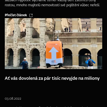
sazbách hypoték slýcháme téměř každý den. Zatímco ceny
rostou, mnoho majitelů nemovitostí své pojištění vůbec neřeší.
Přečíst článek
Ať vás dovolená za pár tisíc nevyjde na miliony
03.08.2022