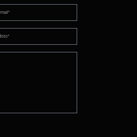
mail*
ěsto*