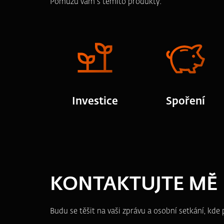
Pomůžu vám s těmito produkty:
Investice
Spoření
KONTAKTUJTE MĚ
Budu se těšit na vaši zprávu a osobní setkání, kd