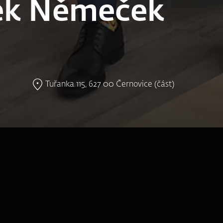
ek Němeček
Tuřanka 115, 627 00 Černovice (část)