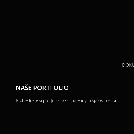
DOK
NAŠE PORTFOLIO
Prohlédněte si portfolio našich dceřiných společností a
dalších projektů, ve kterých se aktivně angažujeme.
ZFP akademie
ZFP Investments