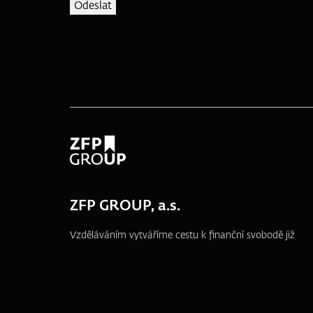
ZFP GROUP, a.s.
Vzděláváním vytváříme cestu k finanční svobodě již
od roku 1995.
náměstí T. G. Masaryka 3048/10a, 690 02
Břeclav