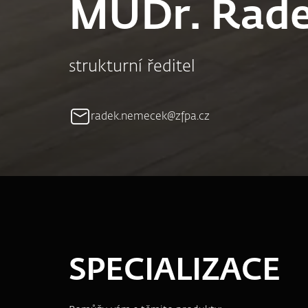
MUDr. Rad
strukturní ředitel
radek.nemecek@zfpa.cz
SPECIALIZACE