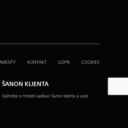
UMENTY
KONTAKT
GDPR
COOKIES
ŠANON KLIENTA
Stáhněte si mobilní aplikaci Šanon klienta a vaše
produkty budete mít vždy po ruce.
Přehledně,
jednoduše a na jednom místě.
Více informací