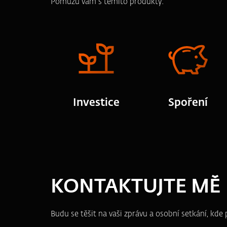
Pomůžu vám s těmito produkty:
Investice
Spoření
KONTAKTUJTE MĚ
Budu se těšit na vaši zprávu a osobní setkání, kd