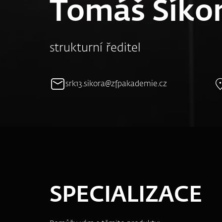
Tomáš Síkor
strukturní ředitel
srk13.sikora@zfpakademie.cz
SPECIALIZACE