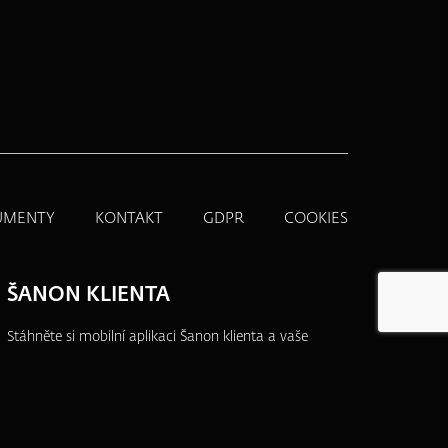
UMENTY
KONTAKT
GDPR
COOKIES
ŠANON KLIENTA
Stáhněte si mobilní aplikaci Šanon klienta a vaše
produkty budete mít vždy po ruce.
Přehledně,
jednoduše a na jednom místě.
Více informací