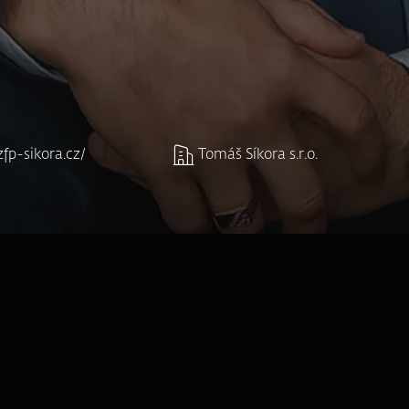
fp-sikora.cz/
Tomáš Síkora s.r.o.