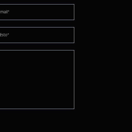
mail*
ěsto*