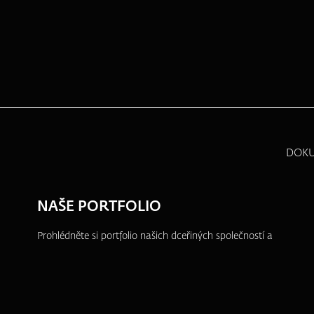
DOK
NAŠE PORTFOLIO
Prohlédněte si portfolio našich dceřiných společností a
dalších projektů, ve kterých se aktivně angažujeme.
ZFP akademie
ZFP Investments