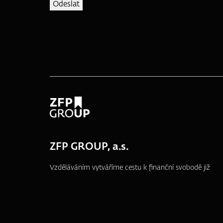
ZFP GROUP, a.s.
Vzděláváním vytváříme cestu k finanční svobodě již
od roku 1995.
náměstí T. G. Masaryka 3048/10a, 690 02
Břeclav