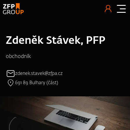
Zdeněk Stávek, PFP
obchodník
zdenek.stavek@zfpa.cz
691 89 Bulhary (část)