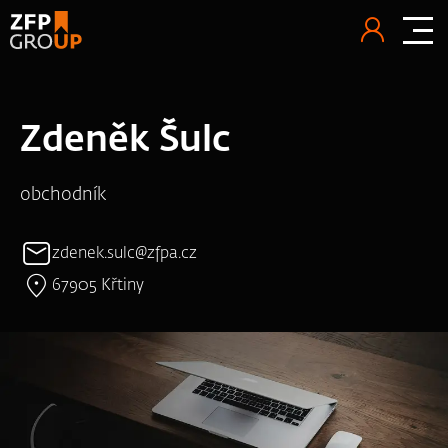
Zdeněk Šulc
obchodník
zdenek.sulc@zfpa.cz
67905 Křtiny