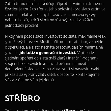
Zatím tomu nic nenasvědčuje. Oproti prvnímu a druhému
čtvrtletí je totiž to třetí (v jeho polovině) pro zlato zatím ve
znamení relativně klidných časů, zaznamenává výkyvy
nahoru i dolů, a drží si mírný růstový trend v nižších
jednotkách procent.
Nikdy není pozdě začít investovat do zlata, maximálně však
5-10 % svých rezerv. Musíte přitom počítat s tím, že nejde
o spekulaci, ale zlato necháte pracovat dalších minimálně
5-10 let,
jde totiž o generační investici.
V případě
sjednání spoření do zlata (náš Zlatý Finanční Program)
spojeného s pravidelným investováním nemusíte
dennodenně sledovat cenu zlata. Stačí si nastavit trvalý
příkaz a až vybraný zlatý slitek dospoříte, kontaktujeme
Vás a zašleme Vám jej domů.
STŘÍBRO