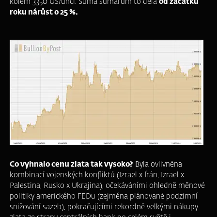
kolem 3350 US/unci. Suma sumárum to dělá
od začátku
roku nárůst o 25 %.
Co vyhnalo cenu zlata tak vysoko?
Byla ovlivněna
kombinací vojenských konfliktů (Izrael x Írán, Izrael x
Palestina, Rusko x Ukrajina), očekáváními ohledně měnové
politiky amerického FEDu (zejména plánované podzimní
snižování sazeb), pokračujícími rekordně velkými nákupy