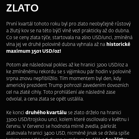
ZLATO
První kvartál tohoto roku byl pro zlato neobyčejně růstový
a žlutý kov se na této býčí vlně vezl prakticky až do dubna.
Co se ceny zlata týče, startovala na 2610 USD/unci, zmíněná
vlna jej ve druhé polovině dubna vyhnala až na
historické
maximum 3501 USD/oz!
Potom ale následoval pokles až ke hranici 3200 USD/oz a
ke zmíněnému rekordu se s výjimkou pár hodin v polovině
srpna znovu nepřiblížilo. Tím momentem byl den, kdy
americký prezident Trump pohrozil zavedením dovozních
cel na zlaté cihly. Toto prohlášení ale následně zase
odvolal, a cena zlata se opět ustálila.
Ke konci
druhého kvartálu
se zlato drželo na hranici
3300 USD/trojskou unci, kolem které oscilovalo v květnu i
červnu. V červenci se hodnota mírně zvedla, párkrát
atakovala hranici 3400 USD, nicméně jinak se držela spíše