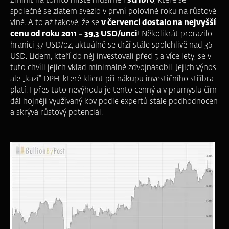
Zmínit na tomto místě musíme i
stříbro
, které se
společně se zlatem svezlo v první polovině roku na růstové
vlně. A to až takové, že se
v červenci dostalo na nejvyšší
cenu od roku 2011 – 39,3 USD/unci
! Několikrát prorazilo
hranici 37 USD/oz, aktuálně se drží stále spolehlivě nad 36
USD. Lidem, kteří do něj investovali před 5 a více lety, se v
tuto chvíli jejich vklad minimálně zdvojnásobil. Jejich výnos
ale „kazí“ DPH, které klient při nákupu investičního stříbra
platí. I přes tuto nevýhodu je tento cenný a v průmyslu čím
dál hojněji využívaný kov podle expertů stále podhodnocen
a skrývá růstový potenciál.