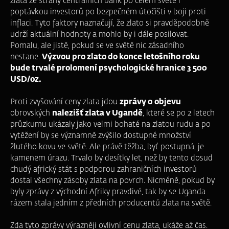
zlata ze strany centrálních bank po celém světě i
poptávkou investorů po bezpečném útočišti v boji proti
inflaci. Tyto faktory naznačují, že zlato si pravděpodobně
udrží aktuální hodnoty a mohlo by i dále posilovat.
Pomalu, ale jistě, pokud se ve světě nic zásadního
nestane.
Výzvou pro zlato do konce letošního roku
bude trvalé prolomení psychologické hranice 3 500
USD/oz.
Proti zvyšování ceny zlata jdou
zprávy o
objevu
obrovských
nalezišť zlata v Ugandě
, které se po 2 letech
průzkumu ukázaly jako velmi bohaté na zlatou rudu a po
vytěžení by se významně zvýšilo dostupné množství
žlutého kovu ve světě. Ale právě těžba, byť postupná, je
kamenem úrazu. Trvalo by desítky let, než by tento dosud
chudý africký stát s podporou zahraničních investorů
dostal všechny zásoby zlata na povrch. Nicméně, pokud by
byly zprávy z východní Afriky pravdivé, tak by se Uganda
rázem stala jedním z předních producentů zlata na světě.
Zda tyto zprávy výrazněji ovlivní cenu zlata, ukáže až čas.