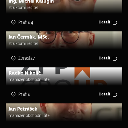
Ing. Michal Kalugin
strukturní ředitel
Praha 4
Detail
Jan Čermák, MSc.
strukturní ředitel
Zbraslav
Detail
Radko Nikolić
manažer obchodní sítě
Praha
Detail
Jan Petrášek
manažer obchodní sítě