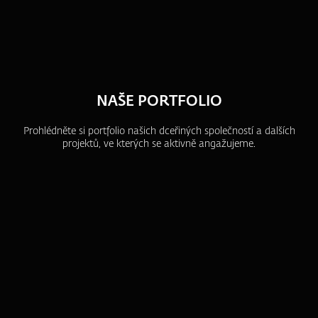
NAŠE PORTFOLIO
Prohlédněte si portfolio našich dceřiných společností a dalších
projektů, ve kterých se aktivně angažujeme.
ZFP akademie
ZFP Investments
ZFP Finance I.
ZFP Gold
ZFP World Index