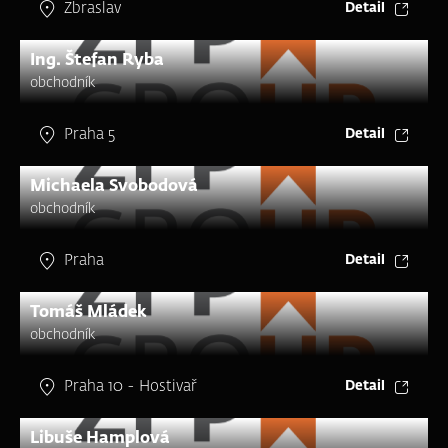
Zbraslav
Detail
Ing. Štefan Ryba
obchodník
Praha 5
Detail
Michaela Svobodová
obchodník
Praha
Detail
Tomáš Mládek
obchodník
Praha 10 - Hostivař
Detail
Libuše Hamplová