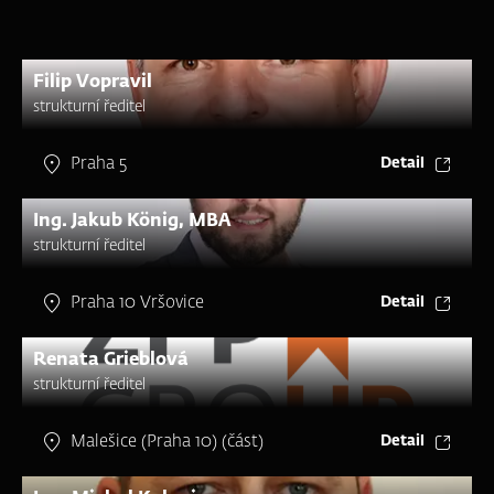
Filip Vopravil
strukturní ředitel
Praha 5
Detail
Ing. Jakub König, MBA
strukturní ředitel
Praha 10 Vršovice
Detail
Renata Grieblová
strukturní ředitel
Malešice (Praha 10) (část)
Detail