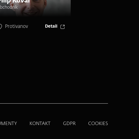
Filip Kovář
bchodník
Protivanov
Detail
UMENTY
KONTAKT
GDPR
COOKIES