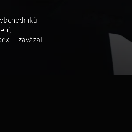
ě obchodníků
ení,
odex – zavázal