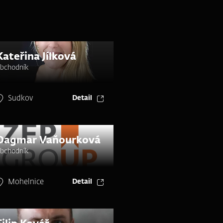
Kateřina Jílková
bchodník
Sudkov
Detail
Dagmar Vaňourková
bchodník
Mohelnice
Detail