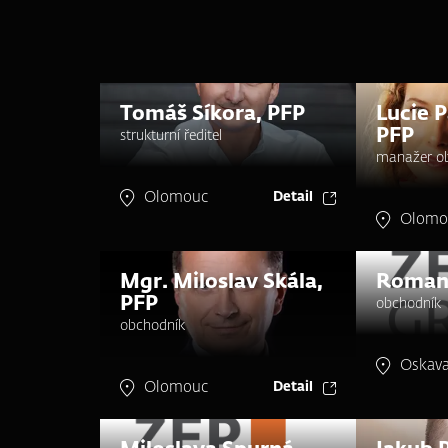
Tomáš Síkora, PFP
Lucie 
PFP
strukturní ředitel
manažer ob
Olomouc
Detail
Olomo
Mgr. Miloslav Skála,
Roman
PFP
obchodník
obchodník
Oskav
Olomouc
Detail