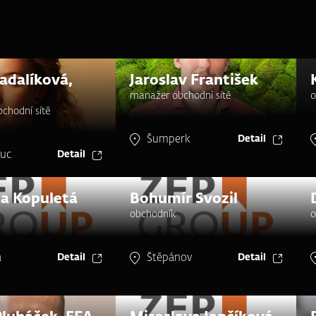
Padalíková,
Jaroslav František
manažer obchodní sítě
o
chodní sítě
Šumperk
Detail
uc
Detail
a Kopuletá
Bohumír Svozil
obchodník
o
a
Štěpánov
Detail
Detail