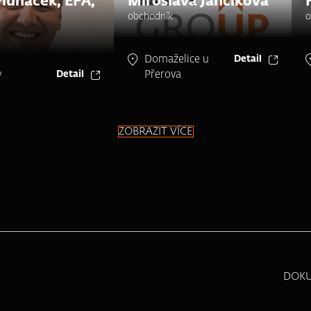
Pluháček, EFA,
Miroslava Jančíková
obchodník
o
Domaželice u
Detail
v
Přerova
Detail
ZOBRAZIT VÍCE
DOK