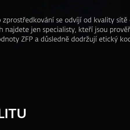
 zprostředkování se odvíjí od kvality sít
 najdete jen specialisty, kteří jsou prověř
 hodnoty ZFP a důsledně dodržují etický k
LITU