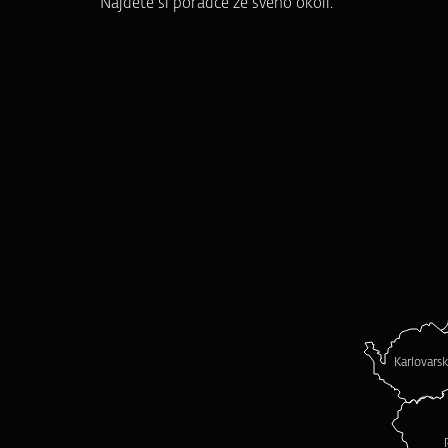
Najděte si poradce ze svého okolí.
Karlovars