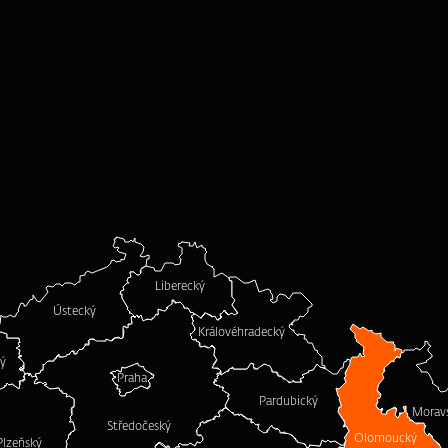
Liberecký
Ústecký
Královéhradecký
ký
Praha
Pardubický
Moravs
Středočeský
Olomoucký
Plzeňský