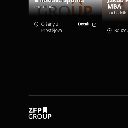
Miloslava Spurná
Jakub 
MBA
obchodník
obchodník
Olšany u
Detail
Prostějova
Bouzo